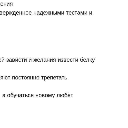
шения
дтвержденное надежными тестами и
ей зависти и желания извести белку
ляют постоянно трепетать
 а обучаться новому любят