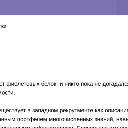
лки
ует фиолетовых белок, и никто пока не догадал
мости.
существует в западном рекрутменте как описан
анным портфелем многочисленных знаний, нав