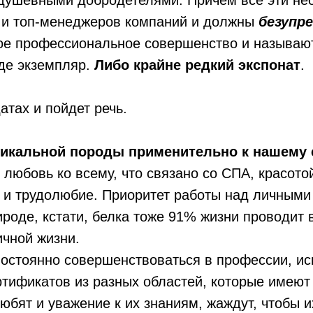
душевными добродетелями. Причем все эти не
 и топ-менеджеров компаний и должны
безупр
кое профессиональное совершенство и называют
де экземпляр.
Либо крайне редкий экспонат
.
атах и пойдет речь.
никальной породы применительно к нашему 
любовь ко всему, что связано со СПА, красото
 и трудолюбие. Приоритет работы над личными
ироде, кстати, белка тоже 91% жизни проводит в
ичной жизни.
постоянно совершенствоваться в профессии, и
тификатов из разных областей, которые имеют 
любят и уважение к их знаниям, жаждут, чтобы 