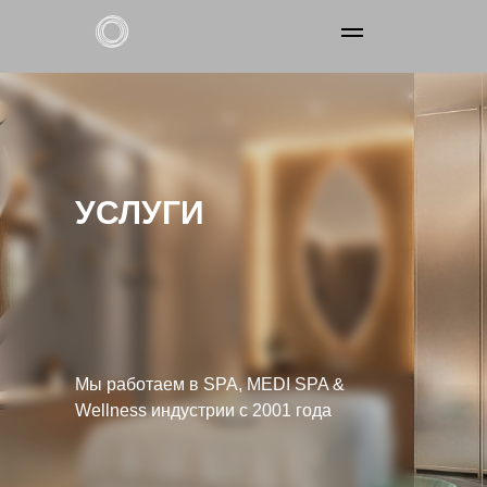
О нас
Наши услуги
УСЛУГИ
Франчайзинг
Контакты
Получить консультацию
Мы работаем в SPA, MEDI SPA &
Wellness индустрии с 2001 года