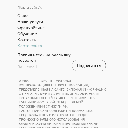
(Карта сайта):
О нас
Наши услуги
Франчайзинг
Обучение
Контакты
Карта сайта
Подпишитесь на рассылку
новостей
Подписаться
© 2026 I FEEL SPA INTERNATIONAL
ВСЕ ПРАВА ЗАЩИЩЕНЫ. ВСЯ ИНФОРМАЦИЯ,
ПРЕДСТАВЛЕННАЯ НА САЙТЕ, ВКЛЮЧАЯ ИНФОРМАЦИЮ
О ЦЕНАХ, НАЛИЧИИ УСЛУГ И ИХ ОПИСАНИЕ, НОСИТ
ОЗНАКОМИТЕЛЬНЫЙ ХАРАКТЕР И НЕ ЯВЛЯЕТСЯ
ПУБЛИЧНОЙ ОФЕРТОЙ, ОПРЕДЕЛЯЕМОЙ
ПОЛОЖЕНИЯМИ СТ. 437 ГК РФ.
НАСТОЯЩИЙ САЙТ СОДЕРЖИТ ИНФОРМАЦИЮ,
ПРЕДНАЗНАЧЕННУЮ ИСКЛЮЧИТЕЛЬНО ДЛЯ
ПРОФЕССИОНАЛЬНОГО ИСПОЛЬЗОВАНИЯ
ЮРИДИЧЕСКИМИ ЛИЦАМИ И ИНДИВИДУАЛЬНЫМИ
ПРЕДПРИНИМАТЕЛЯМИ ИЛИ ИНЫМИ ЛИЦАМИ ДЛЯ