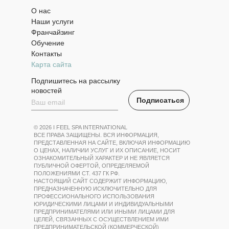
О нас
Наши услуги
Франчайзинг
Обучение
Контакты
Карта сайта
Подпишитесь на рассылку
новостей
Подписаться
© 2026 I FEEL SPA INTERNATIONAL
ВСЕ ПРАВА ЗАЩИЩЕНЫ. ВСЯ ИНФОРМАЦИЯ,
ПРЕДСТАВЛЕННАЯ НА САЙТЕ, ВКЛЮЧАЯ ИНФОРМАЦИЮ
О ЦЕНАХ, НАЛИЧИИ УСЛУГ И ИХ ОПИСАНИЕ, НОСИТ
ОЗНАКОМИТЕЛЬНЫЙ ХАРАКТЕР И НЕ ЯВЛЯЕТСЯ
ПУБЛИЧНОЙ ОФЕРТОЙ, ОПРЕДЕЛЯЕМОЙ
ПОЛОЖЕНИЯМИ СТ. 437 ГК РФ.
НАСТОЯЩИЙ САЙТ СОДЕРЖИТ ИНФОРМАЦИЮ,
ПРЕДНАЗНАЧЕННУЮ ИСКЛЮЧИТЕЛЬНО ДЛЯ
ПРОФЕССИОНАЛЬНОГО ИСПОЛЬЗОВАНИЯ
ЮРИДИЧЕСКИМИ ЛИЦАМИ И ИНДИВИДУАЛЬНЫМИ
ПРЕДПРИНИМАТЕЛЯМИ ИЛИ ИНЫМИ ЛИЦАМИ ДЛЯ
ЦЕЛЕЙ, СВЯЗАННЫХ С ОСУЩЕСТВЛЕНИЕМ ИМИ
ПРЕДПРИНИМАТЕЛЬСКОЙ (КОММЕРЧЕСКОЙ)