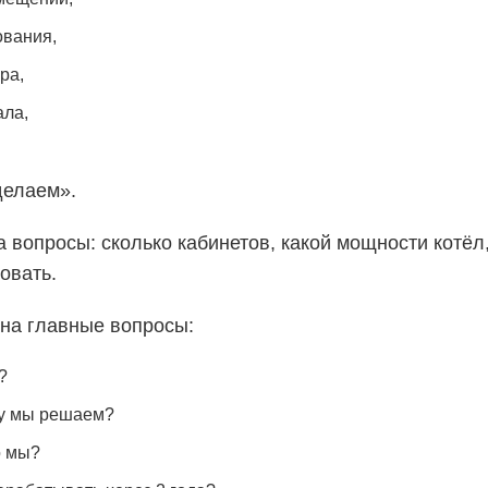
ования,
ра,
ала,
делаем».
а вопросы: сколько кабинетов, какой мощности котёл
овать.
 на главные вопросы:
?
у мы решаем?
о мы?