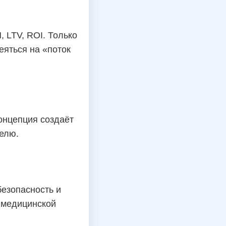
 LTV, ROI. Только
еяться на «поток
онцепция создаёт
делю.
безопасность и
 медицинской