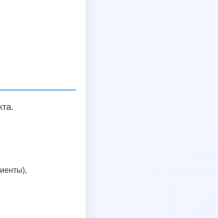
кта.
иенты),