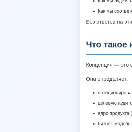
Как мы будем з
Как мы соотве
Без ответов на эт
Что такое
Концепция — это с
Она определяет:
позиционирование
целевую аудито
ядро продукта (
бизнес-модель (