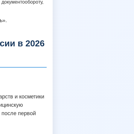
 документообороту,
ь».
сии в 2026
рств и косметики
дицинскую
 после первой