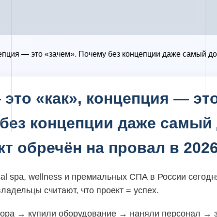
епция — это «зачем». Почему без концепции даже самый до
 это «как», концепция — это
без концепции даже самый
кт обречён на провал в 2026
al spa, wellness и премиальных СПА в России сегод
ладельцы считают, что проект = успех.
тора → купили оборудование → наняли персонал → з