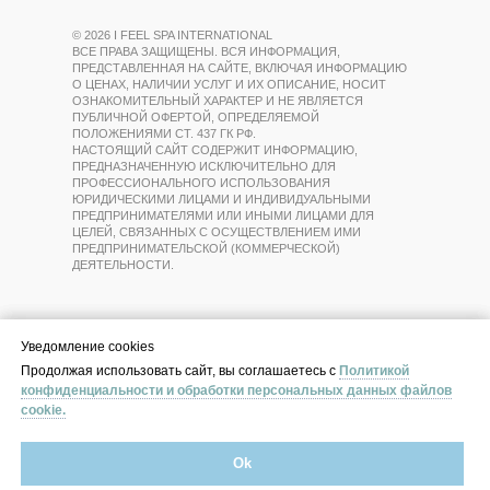
© 2026 I FEEL SPA INTERNATIONAL
ВСЕ ПРАВА ЗАЩИЩЕНЫ. ВСЯ ИНФОРМАЦИЯ,
ПРЕДСТАВЛЕННАЯ НА САЙТЕ, ВКЛЮЧАЯ ИНФОРМАЦИЮ
О ЦЕНАХ, НАЛИЧИИ УСЛУГ И ИХ ОПИСАНИЕ, НОСИТ
ОЗНАКОМИТЕЛЬНЫЙ ХАРАКТЕР И НЕ ЯВЛЯЕТСЯ
ПУБЛИЧНОЙ ОФЕРТОЙ, ОПРЕДЕЛЯЕМОЙ
ПОЛОЖЕНИЯМИ СТ. 437 ГК РФ.
НАСТОЯЩИЙ САЙТ СОДЕРЖИТ ИНФОРМАЦИЮ,
ПРЕДНАЗНАЧЕННУЮ ИСКЛЮЧИТЕЛЬНО ДЛЯ
ПРОФЕССИОНАЛЬНОГО ИСПОЛЬЗОВАНИЯ
ЮРИДИЧЕСКИМИ ЛИЦАМИ И ИНДИВИДУАЛЬНЫМИ
ПРЕДПРИНИМАТЕЛЯМИ ИЛИ ИНЫМИ ЛИЦАМИ ДЛЯ
ЦЕЛЕЙ, СВЯЗАННЫХ С ОСУЩЕСТВЛЕНИЕМ ИМИ
ПРЕДПРИНИМАТЕЛЬСКОЙ (КОММЕРЧЕСКОЙ)
ДЕЯТЕЛЬНОСТИ.
Уведомление cookies
Уведомление cookies
Уведомление cookies
Продолжая использовать сайт, вы соглашаетесь с
Продолжая использовать сайт, вы соглашаетесь с
Продолжая использовать сайт, вы соглашаетесь с
Политикой
Политикой
Политикой
конфиденциальности и обработки персональных данных файлов
конфиденциальности и обработки персональных данных файлов
конфиденциальности и обработки персональных данных файлов
cookie.
cookie.
cookie.
Ok
Ok
Ok