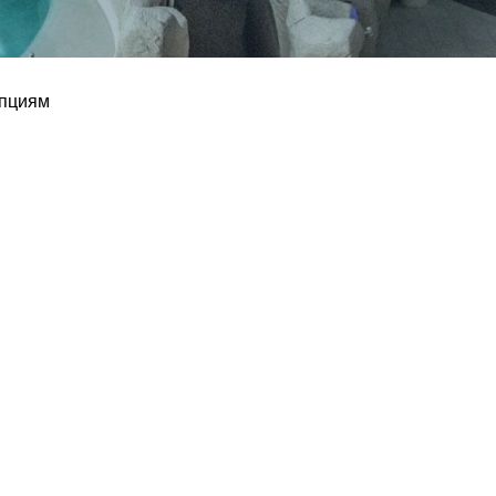
епциям