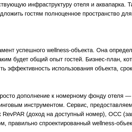
ствующую инфраструктуру отеля и аквапарка. Т
едложить гостям полноценное пространство для
ент успешного wellness-объекта. Она определя
каким будет общий опыт гостей. Бизнес-план, к
ить эффективность использования объекта, сро
 просто дополнение к номерному фонду отеля —
инговым инструментом. Сервис, предоставляем
ак RevPAR (доход на доступный номер), OCC (з
ом, правильно спроектированный wellness-объе