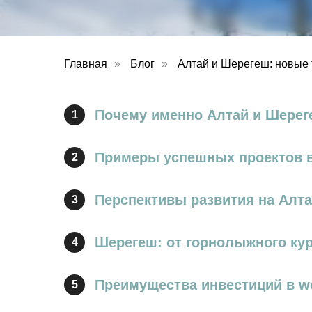
Главная
»
Блог
»
Алтай и Шерегеш: новые т
Почему именно Алтай и Шере
1
Примеры успешных проектов в п
2
Перспективы развития на Алта
3
Шерегеш: от горнолыжного кур
4
Преимущества инвестиций в we
5