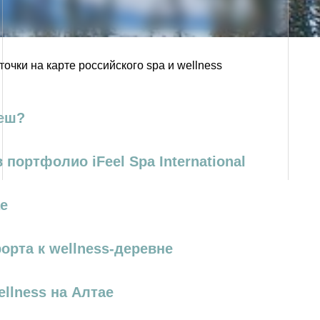
очки на карте российского spa и wellness
геш?
ортфолио iFeel Spa International
е
орта к wellness-деревне
llness на Алтае