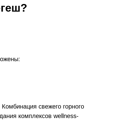
егеш?
ложены:
. Комбинация свежего горного
ания комплексов wellness-