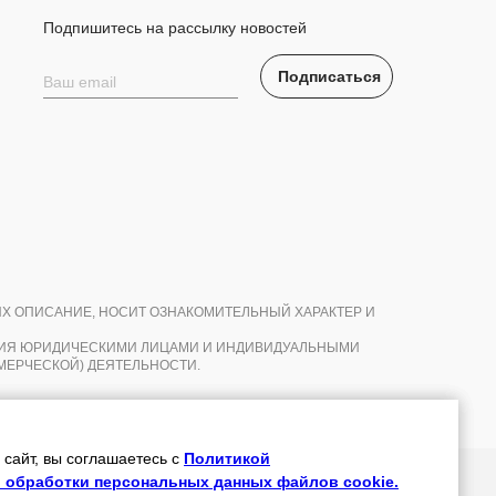
Подпишитесь на рассылку новостей
Подписаться
ИХ ОПИСАНИЕ, НОСИТ ОЗНАКОМИТЕЛЬНЫЙ ХАРАКТЕР И
НИЯ ЮРИДИЧЕСКИМИ ЛИЦАМИ И ИНДИВИДУАЛЬНЫМИ
ЕРЧЕСКОЙ) ДЕЯТЕЛЬНОСТИ.
сайт, вы соглашаетесь с
сайт, вы соглашаетесь с
сайт, вы соглашаетесь с
Политикой
Политикой
Политикой
 обработки персональных данных файлов cookie.
 обработки персональных данных файлов cookie.
 обработки персональных данных файлов cookie.