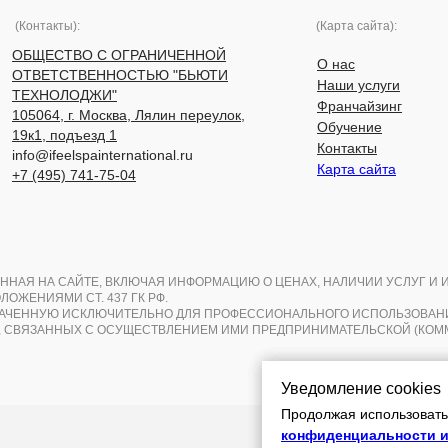
(Контакты):
(Карта сайта):
ОБЩЕСТВО С ОГРАНИЧЕННОЙ
О нас
ОТВЕТСТВЕННОСТЬЮ "БЬЮТИ
Наши услуги
ТЕХНОЛОДЖИ"
Франчайзинг
105064, г. Москва, Лялин переулок,
Обучение
19к1, подъезд 1
Контакты
info@ifeelspainternational.ru
Карта сайта
+7 (495) 741-75-04
ННАЯ НА САЙТЕ, ВКЛЮЧАЯ ИНФОРМАЦИЮ О ЦЕНАХ, НАЛИЧИИ УСЛУГ И 
ОЖЕНИЯМИ СТ. 437 ГК РФ.
НАЧЕННУЮ ИСКЛЮЧИТЕЛЬНО ДЛЯ ПРОФЕССИОНАЛЬНОГО ИСПОЛЬЗОВА
 СВЯЗАННЫХ С ОСУЩЕСТВЛЕНИЕМ ИМИ ПРЕДПРИНИМАТЕЛЬСКОЙ (КОММ
Уведомление cookies
Уведомление cookies
Уведомление cookies
Продолжая использовать 
Продолжая использовать 
Продолжая использовать 
конфиденциальности и
конфиденциальности и
конфиденциальности и