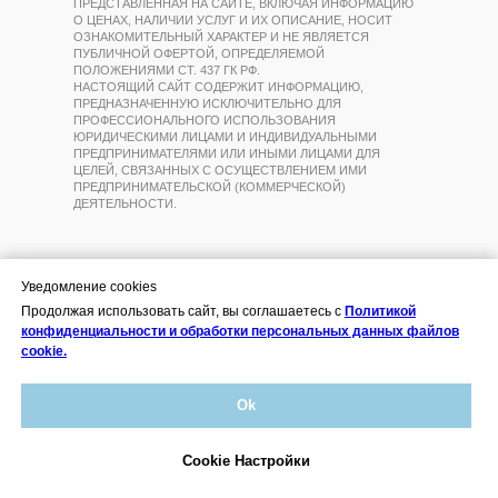
ПРЕДСТАВЛЕННАЯ НА САЙТЕ, ВКЛЮЧАЯ ИНФОРМАЦИЮ
О ЦЕНАХ, НАЛИЧИИ УСЛУГ И ИХ ОПИСАНИЕ, НОСИТ
ОЗНАКОМИТЕЛЬНЫЙ ХАРАКТЕР И НЕ ЯВЛЯЕТСЯ
ПУБЛИЧНОЙ ОФЕРТОЙ, ОПРЕДЕЛЯЕМОЙ
ПОЛОЖЕНИЯМИ СТ. 437 ГК РФ.
НАСТОЯЩИЙ САЙТ СОДЕРЖИТ ИНФОРМАЦИЮ,
ПРЕДНАЗНАЧЕННУЮ ИСКЛЮЧИТЕЛЬНО ДЛЯ
ПРОФЕССИОНАЛЬНОГО ИСПОЛЬЗОВАНИЯ
ЮРИДИЧЕСКИМИ ЛИЦАМИ И ИНДИВИДУАЛЬНЫМИ
ПРЕДПРИНИМАТЕЛЯМИ ИЛИ ИНЫМИ ЛИЦАМИ ДЛЯ
ЦЕЛЕЙ, СВЯЗАННЫХ С ОСУЩЕСТВЛЕНИЕМ ИМИ
ПРЕДПРИНИМАТЕЛЬСКОЙ (КОММЕРЧЕСКОЙ)
ДЕЯТЕЛЬНОСТИ.
Уведомление cookies
Уведомление cookies
Уведомление cookies
Продолжая использовать сайт, вы соглашаетесь с
Продолжая использовать сайт, вы соглашаетесь с
Продолжая использовать сайт, вы соглашаетесь с
Политикой
Политикой
Политикой
конфиденциальности и обработки персональных данных файлов
конфиденциальности и обработки персональных данных файлов
конфиденциальности и обработки персональных данных файлов
cookie.
cookie.
cookie.
Ok
Ok
Ok
Мы используем cookie!
Оставаясь на сайте вы подтверждаете согласие с
Cookie Настройки
Cookie Настройки
Cookie Настройки
Политикой обработки персональных данных.