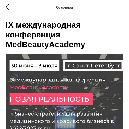
Основной
IХ международная
конференция
MedBeautyAcademy